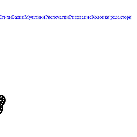
Стихи
Басни
Мультики
Распечатки
Рисование
Колонка редактора