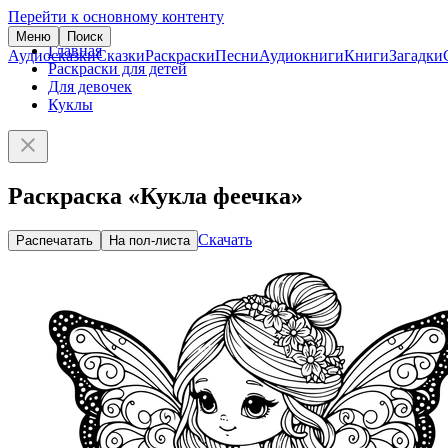
Перейти к основному контенту
Меню
Поиск
Главная
Аудиосказки
Сказки
Раскраски
Песни
Аудиокниги
Книги
Загадки
Раскраски для детей
Для девочек
Куклы
Раскраска «Кукла феечка»
Скачать
Распечатать
На пол-листа