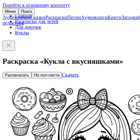
Перейти к основному контенту
Меню
Поиск
Главная
Аудиосказки
Сказки
Раскраски
Песни
Аудиокниги
Книги
Загадки
Раскраски для детей
редактора
Для девочек
Куклы
Раскраска «Кукла с вкусняшками»
Скачать
Распечатать
На пол-листа