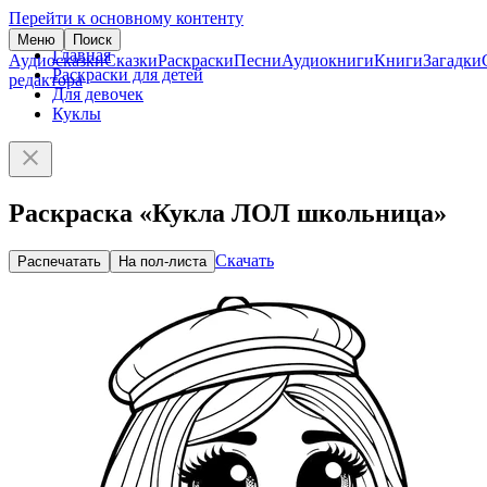
Перейти к основному контенту
Меню
Поиск
Главная
Аудиосказки
Сказки
Раскраски
Песни
Аудиокниги
Книги
Загадки
Раскраски для детей
редактора
Для девочек
Куклы
Раскраска «Кукла ЛОЛ школьница»
Скачать
Распечатать
На пол-листа