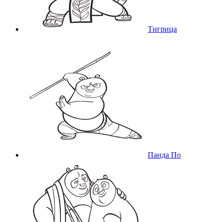
Тигрица
Панда По