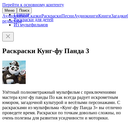
Перейти к основному контенту
Меню
Поиск
Главная
Аудиосказки
Сказки
Раскраски
Песни
Аудиокниги
Книги
Загадки
Раскраски для детей
редактора
Из мультфильмов
Раскраски Кунг-фу Панда 3
Улётный полнометражный мультфильм с приключениями
мастера кунг-фу панды По как всегда радует искрометным
юмором, загадочной культурой и весёлыми персонажами. С
раскрасками из мультфильма «Кунг-фу Панда 3» вы отлично
проведете время. Раскраски по точкам довольно сложны, но
очень полезны для развития усидчивости и моторики.