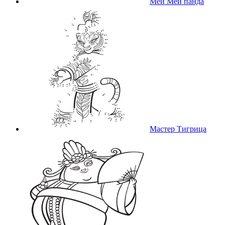
Мей Мей панда
Мастер Тигрица