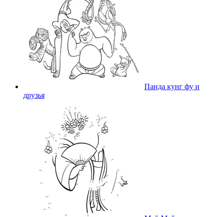
Панда кунг фу и
друзья