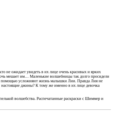
о не ожидает увидеть в их лице очень красивых и ярких
елочь мешает им… Маленькие волшебницы так долго просидели
воей помощью усложняют жизнь малышки Лии. Правда Лия не
ни настоящие джины? К тому же именно в их лице девочка
апелькой волшебства. Распечатанные раскраски с Шиммер и