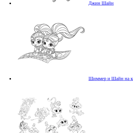
Джин Шайн
Шиммер и Шайн на к