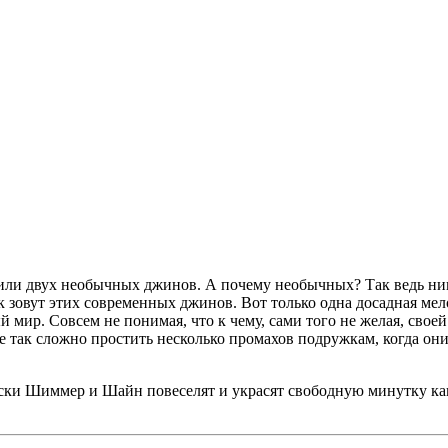
ли двух необычных джинов. А почему необычных? Так ведь никт
 зовут этих современных джинов. Вот только одна досадная м
ый мир. Совсем не понимая, что к чему, сами того не желая, с
зве так сложно простить несколько промахов подружкам, когда о
раски Шиммер и Шайн повеселят и украсят свободную минутку к