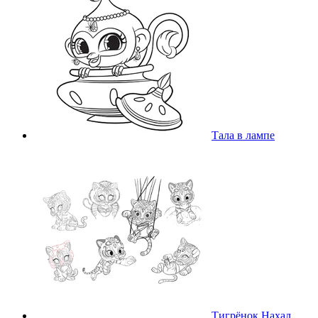
Тала в лампе
Тигрёнок Нахал