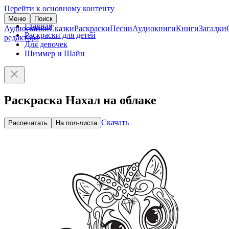
Перейти к основному контенту
Меню
Поиск
Главная
Аудиосказки
Сказки
Раскраски
Песни
Аудиокниги
Книги
Загадки
Раскраски для детей
редактора
Для девочек
Шиммер и Шайн
Раскраска Нахал на облаке
Скачать
Распечатать
На пол-листа