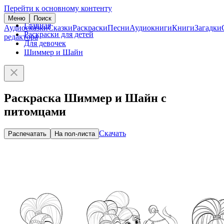
Перейти к основному контенту
Меню
Поиск
Главная
Аудиосказки
Сказки
Раскраски
Песни
Аудиокниги
Книги
Загадки
Раскраски для детей
редактора
Для девочек
Шиммер и Шайн
Раскраска Шиммер и Шайн с
питомцами
Скачать
Распечатать
На пол-листа