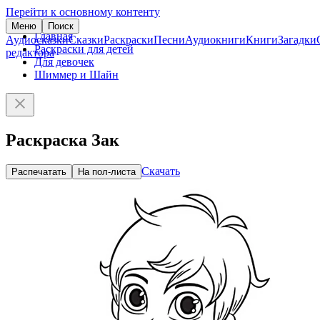
Перейти к основному контенту
Меню
Поиск
Главная
Аудиосказки
Сказки
Раскраски
Песни
Аудиокниги
Книги
Загадки
Раскраски для детей
редактора
Для девочек
Шиммер и Шайн
Раскраска Зак
Скачать
Распечатать
На пол-листа