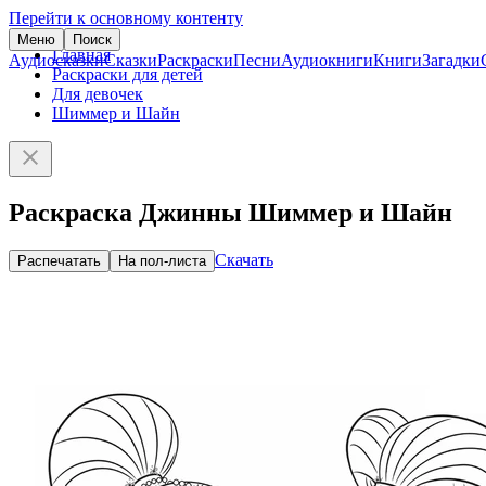
Перейти к основному контенту
Меню
Поиск
Главная
Аудиосказки
Сказки
Раскраски
Песни
Аудиокниги
Книги
Загадки
Раскраски для детей
Для девочек
Шиммер и Шайн
Раскраска Джинны Шиммер и Шайн
Скачать
Распечатать
На пол-листа