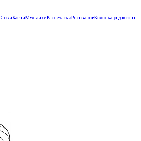
Стихи
Басни
Мультики
Распечатки
Рисование
Колонка редактора