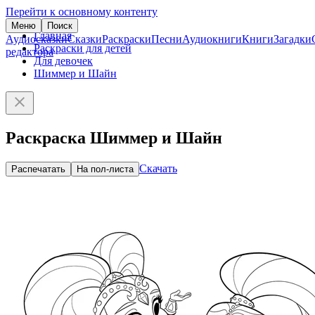
Перейти к основному контенту
Меню
Поиск
Главная
Аудиосказки
Сказки
Раскраски
Песни
Аудиокниги
Книги
Загадки
Раскраски для детей
редактора
Для девочек
Шиммер и Шайн
Раскраска Шиммер и Шайн
Скачать
Распечатать
На пол-листа