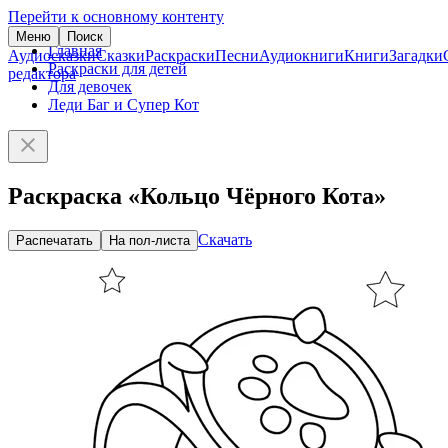
Перейти к основному контенту
Меню
Поиск
Главная
Аудиосказки
Сказки
Раскраски
Песни
Аудиокниги
Книги
Загадки
Раскраски для детей
редактора
Для девочек
Леди Баг и Супер Кот
Раскраска «Кольцо Чёрного Кота»
Скачать
Распечатать
На пол-листа