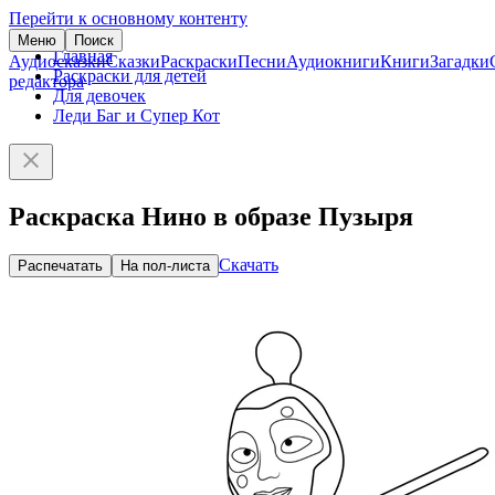
Перейти к основному контенту
Меню
Поиск
Главная
Аудиосказки
Сказки
Раскраски
Песни
Аудиокниги
Книги
Загадки
Раскраски для детей
редактора
Для девочек
Леди Баг и Супер Кот
Раскраска Нино в образе Пузыря
Скачать
Распечатать
На пол-листа