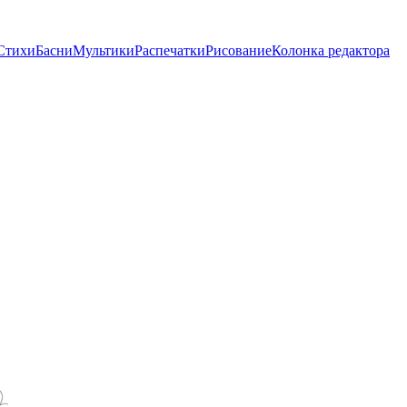
Стихи
Басни
Мультики
Распечатки
Рисование
Колонка редактора