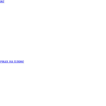
яже
очках на пляже