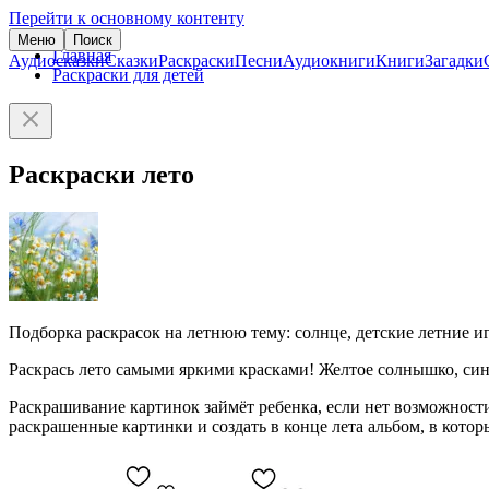
Перейти к основному контенту
Меню
Поиск
Главная
Аудиосказки
Сказки
Раскраски
Песни
Аудиокниги
Книги
Загадки
Раскраски для детей
Раскраски лето
Подборка раскрасок на летнюю тему: солнце, детские летние и
Раскрась лето самыми яркими красками! Желтое солнышко, синее
Раскрашивание картинок займёт ребенка, если нет возможности
раскрашенные картинки и создать в конце лета альбом, в кото