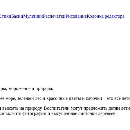
Стихи
Басни
Мультики
Распечатки
Рисование
Колонка редактора
гры, мороженое и природа.
 море, зелёный лес и красочные цветы и бабочки – это всё лето
 выехать на природу. Воспитатели могут предложить детям летн
рый вклеить фотографии и высушенные листочки деревьев.