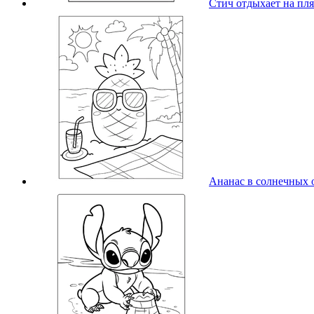
Стич отдыхает на пл
Ананас в солнечных 