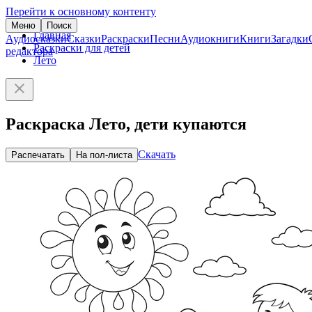
Перейти к основному контенту
Меню
Поиск
Главная
Аудиосказки
Сказки
Раскраски
Песни
Аудиокниги
Книги
Загадки
Раскраски для детей
редактора
Лето
Раскраска Лето, дети купаются
Скачать
Распечатать
На пол-листа