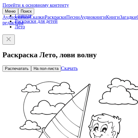
Перейти к основному контенту
Меню
Поиск
Главная
Аудиосказки
Сказки
Раскраски
Песни
Аудиокниги
Книги
Загадки
Раскраски для детей
редактора
Лето
Раскраска Лето, лови волну
Скачать
Распечатать
На пол-листа