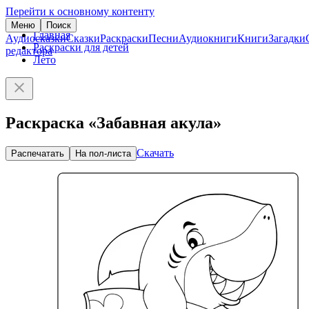
Перейти к основному контенту
Меню
Поиск
Главная
Аудиосказки
Сказки
Раскраски
Песни
Аудиокниги
Книги
Загадки
Раскраски для детей
редактора
Лето
Раскраска «Забавная акула»
Скачать
Распечатать
На пол-листа