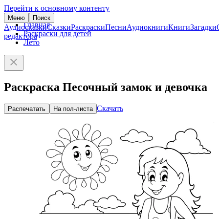
Перейти к основному контенту
Меню
Поиск
Главная
Аудиосказки
Сказки
Раскраски
Песни
Аудиокниги
Книги
Загадки
Раскраски для детей
редактора
Лето
Раскраска Песочный замок и девочка
Скачать
Распечатать
На пол-листа