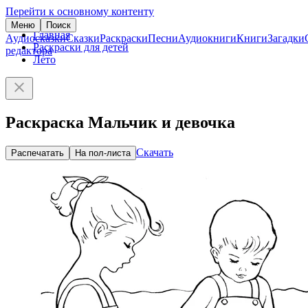
Перейти к основному контенту
Меню
Поиск
Главная
Аудиосказки
Сказки
Раскраски
Песни
Аудиокниги
Книги
Загадки
Раскраски для детей
редактора
Лето
Раскраска Мальчик и девочка
Скачать
Распечатать
На пол-листа