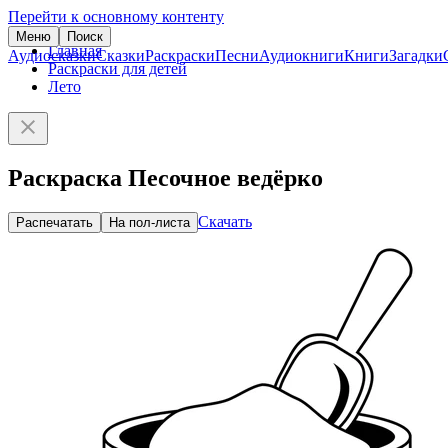
Перейти к основному контенту
Меню
Поиск
Главная
Аудиосказки
Сказки
Раскраски
Песни
Аудиокниги
Книги
Загадки
Раскраски для детей
Лето
Раскраска Песочное ведёрко
Скачать
Распечатать
На пол-листа