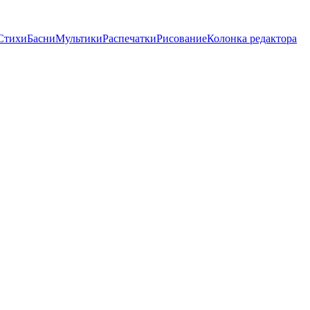
Стихи
Басни
Мультики
Распечатки
Рисование
Колонка редактора