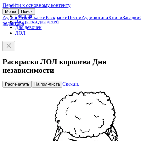
Перейти к основному контенту
Меню
Поиск
Главная
Аудиосказки
Сказки
Раскраски
Песни
Аудиокниги
Книги
Загадки
Раскраски для детей
редактора
Для девочек
ЛОЛ
Раскраска ЛОЛ королева Дня
независимости
Скачать
Распечатать
На пол-листа