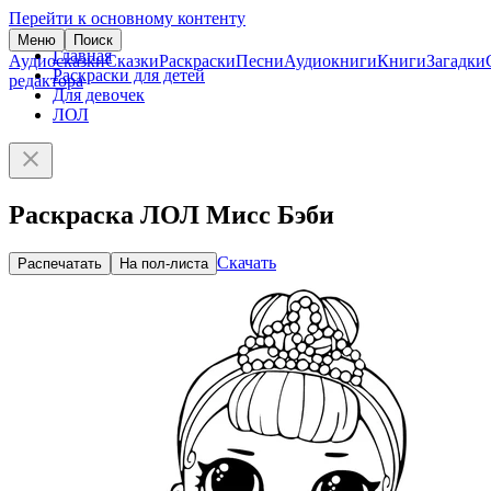
Перейти к основному контенту
Меню
Поиск
Главная
Аудиосказки
Сказки
Раскраски
Песни
Аудиокниги
Книги
Загадки
Раскраски для детей
редактора
Для девочек
ЛОЛ
Раскраска ЛОЛ Мисс Бэби
Скачать
Распечатать
На пол-листа