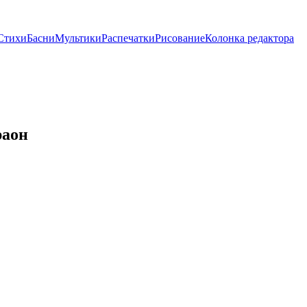
Стихи
Басни
Мультики
Распечатки
Рисование
Колонка редактора
раон