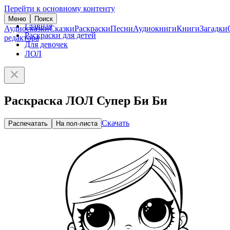
Перейти к основному контенту
Меню
Поиск
Главная
Аудиосказки
Сказки
Раскраски
Песни
Аудиокниги
Книги
Загадки
Раскраски для детей
редактора
Для девочек
ЛОЛ
Раскраска ЛОЛ Супер Би Би
Скачать
Распечатать
На пол-листа