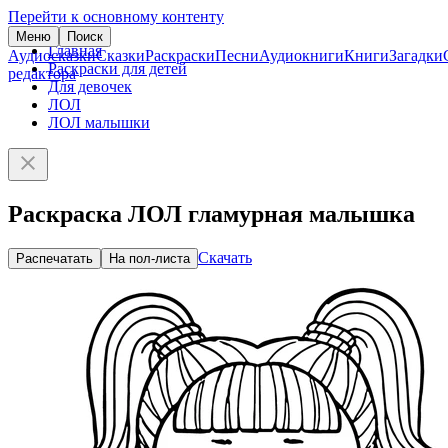
Перейти к основному контенту
Меню
Поиск
Главная
Аудиосказки
Сказки
Раскраски
Песни
Аудиокниги
Книги
Загадки
Раскраски для детей
редактора
Для девочек
ЛОЛ
ЛОЛ малышки
Раскраска ЛОЛ гламурная малышка
Скачать
Распечатать
На пол-листа