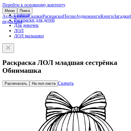
Перейти к основному контенту
Меню
Поиск
Главная
Аудиосказки
Сказки
Раскраски
Песни
Аудиокниги
Книги
Загадки
Раскраски для детей
редактора
Для девочек
ЛОЛ
ЛОЛ малышки
Раскраска ЛОЛ младшая сестрёнка
Обнимашка
Скачать
Распечатать
На пол-листа