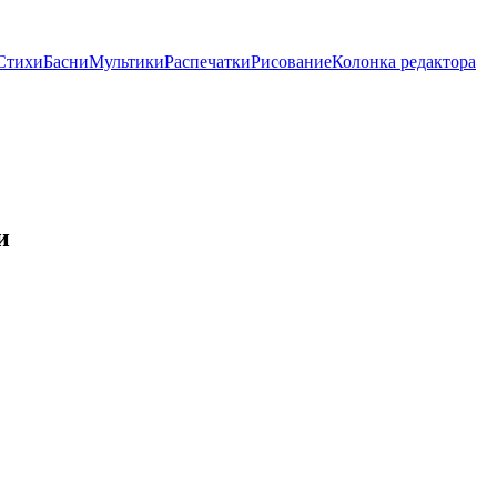
Стихи
Басни
Мультики
Распечатки
Рисование
Колонка редактора
и