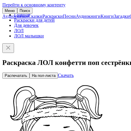
Перейти к основному контенту
Меню
Поиск
Главная
Аудиосказки
Сказки
Раскраски
Песни
Аудиокниги
Книги
Загадки
Раскраски для детей
Для девочек
ЛОЛ
ЛОЛ малышки
Раскраска ЛОЛ конфетти поп сестрёнк
Скачать
Распечатать
На пол-листа