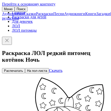
Перейти к основному контенту
Меню
Поиск
Главная
Аудиосказки
Сказки
Раскраски
Песни
Аудиокниги
Книги
Загадки
Раскраски для детей
редактора
Для девочек
ЛОЛ
ЛОЛ питомцы
Раскраска ЛОЛ редкий питомец
котёнок Ночь
Скачать
Распечатать
На пол-листа