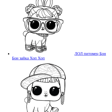
ЛОЛ питомец Бон
Бон зайка Хоп Хоп