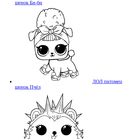
щенок Би-би
ЛОЛ питомец
щенок Пчёл