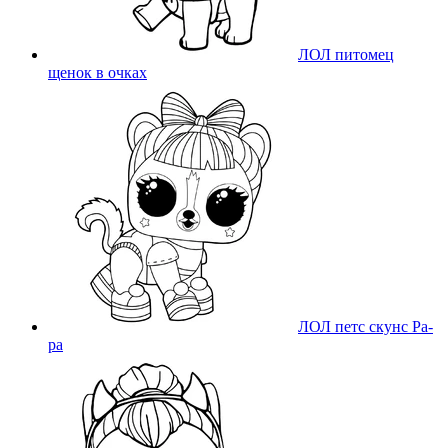
ЛОЛ питомец
щенок в очках
ЛОЛ петс скунс Ра-
ра