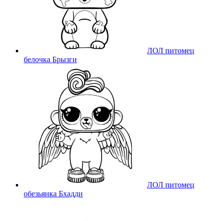
ЛОЛ питомец
белочка Брызги
ЛОЛ питомец
обезьянка Бхадди