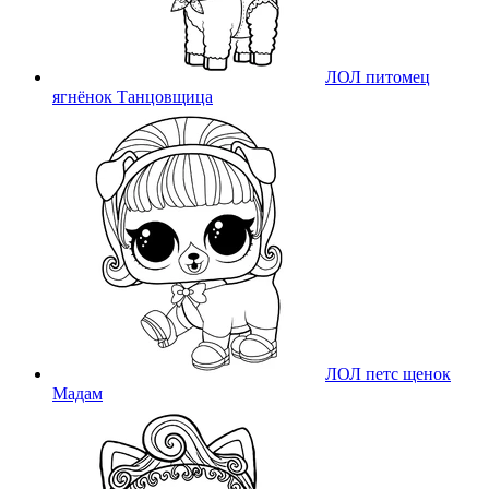
ЛОЛ питомец
ягнёнок Танцовщица
ЛОЛ петс щенок
Мадам