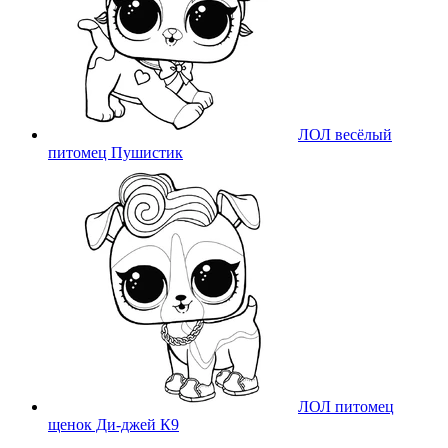
ЛОЛ весёлый
питомец Пушистик
ЛОЛ питомец
щенок Ди-джей К9