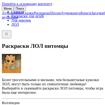
Перейти к основному контенту
Меню
Поиск
Главная
Аудиосказки
Сказки
Раскраски
Песни
Аудиокниги
Книги
Загадки
Раскраски для детей
редактора
Для девочек
ЛОЛ
Раскраски ЛОЛ питомцы
Более трогательными и милыми, чем большеглазые куколки
ЛОЛ, могут быть только их симпатичные любимцы!
Выбирайте и скачивайте раскраски ЛОЛ питомцы, чтобы игра
была еще интереснее.
Коллекции