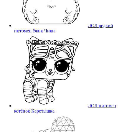
ЛОЛ редкий
питомец ёжик Чики
ЛОЛ питомец
котёнок Каротышка