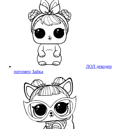
ЛОЛ декодер
питомец Зайка