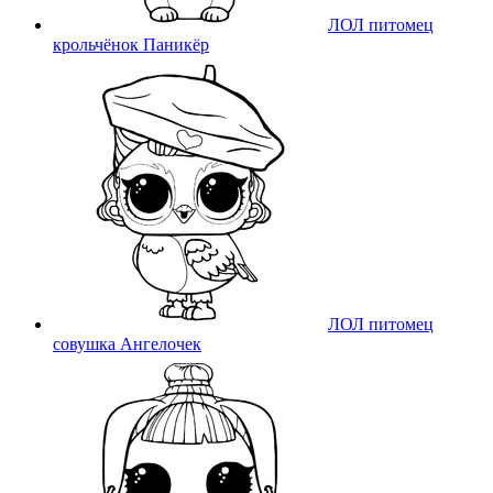
ЛОЛ питомец
крольчёнок Паникёр
ЛОЛ питомец
совушка Ангелочек