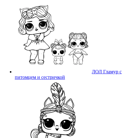
ЛОЛ Гламур с
питомцем и сестричкой