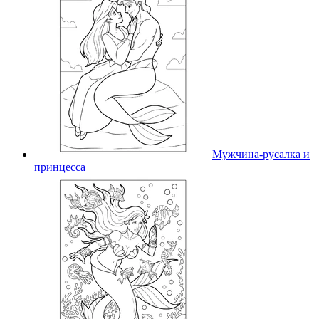
Мужчина-русалка и
принцесса