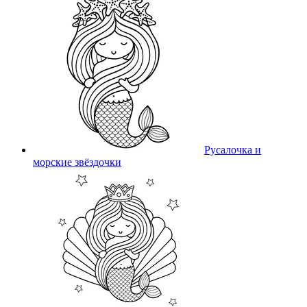
Русалочка и
морские звёздочки