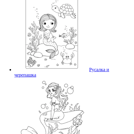
Русалка и
черепашка