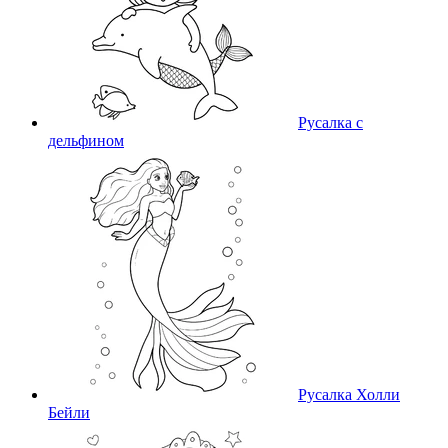
Русалка с
дельфином
Русалка Холли
Бейли