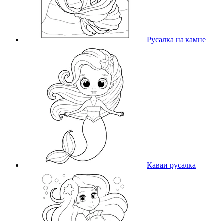
Русалка на камне
Каваи русалка