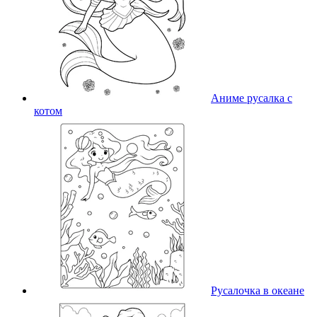
Аниме русалка с
котом
Русалочка в океане