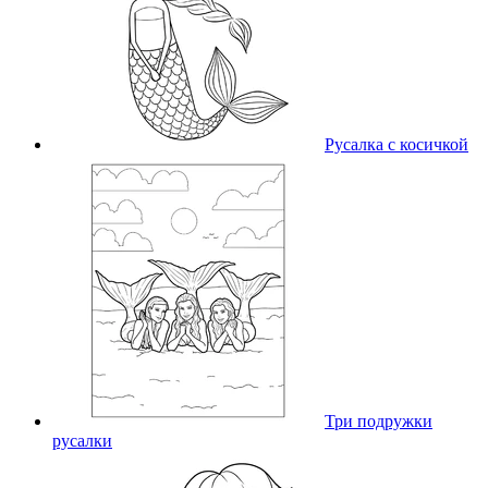
Русалка с косичкой
Три подружки
русалки