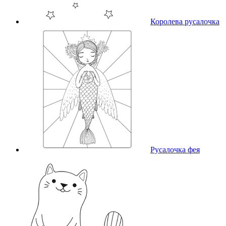
Королева русалочка
Русалочка фея