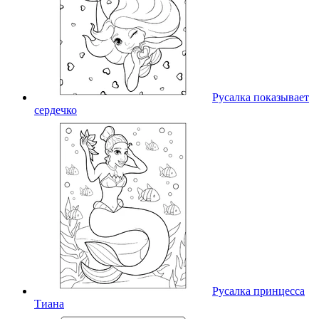
Русалка показывает
сердечко
Русалка принцесса
Тиана