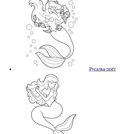
Русалка поёт