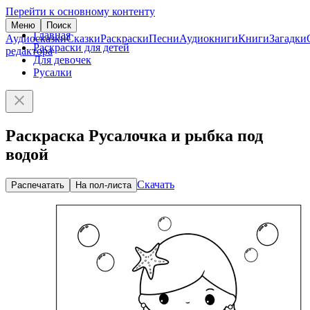
Перейти к основному контенту
Меню
Поиск
Главная
Аудиосказки
Сказки
Раскраски
Песни
Аудиокниги
Книги
Загадки
Раскраски для детей
редактора
Для девочек
Русалки
Раскраска Русалочка и рыбка под
водой
Скачать
Распечатать
На пол-листа