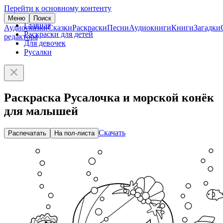
Перейти к основному контенту
Меню
Поиск
Главная
Аудиосказки
Сказки
Раскраски
Песни
Аудиокниги
Книги
Загадки
Раскраски для детей
редактора
Для девочек
Русалки
Раскраска Русалочка и морской конёк
для малышей
Скачать
Распечатать
На пол-листа