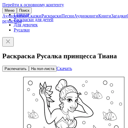
Перейти к основному контенту
Меню
Поиск
Главная
Аудиосказки
Сказки
Раскраски
Песни
Аудиокниги
Книги
Загадки
Раскраски для детей
редактора
Для девочек
Русалки
Раскраска Русалка принцесса Тиана
Скачать
Распечатать
На пол-листа