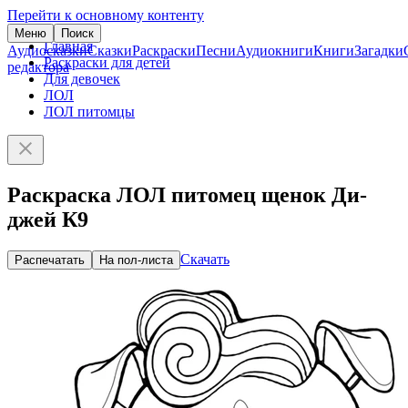
Перейти к основному контенту
Меню
Поиск
Главная
Аудиосказки
Сказки
Раскраски
Песни
Аудиокниги
Книги
Загадки
Раскраски для детей
редактора
Для девочек
ЛОЛ
ЛОЛ питомцы
Раскраска ЛОЛ питомец щенок Ди-
джей К9
Скачать
Распечатать
На пол-листа