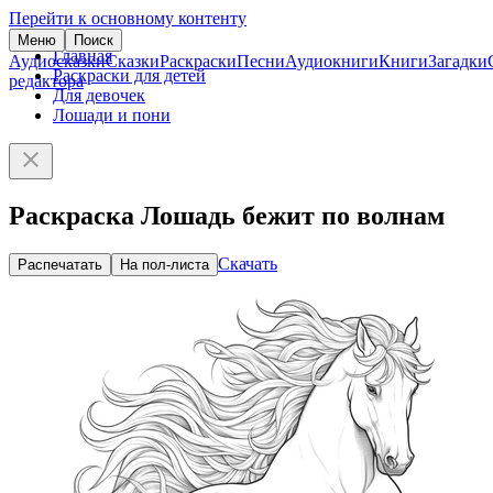
Перейти к основному контенту
Меню
Поиск
Главная
Аудиосказки
Сказки
Раскраски
Песни
Аудиокниги
Книги
Загадки
Раскраски для детей
редактора
Для девочек
Лошади и пони
Раскраска Лошадь бежит по волнам
Скачать
Распечатать
На пол-листа