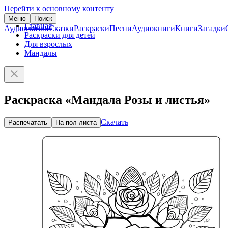
Перейти к основному контенту
Меню
Поиск
Главная
Аудиосказки
Сказки
Раскраски
Песни
Аудиокниги
Книги
Загадки
Раскраски для детей
Для взрослых
Мандалы
Раскраска «Мандала Розы и листья»
Скачать
Распечатать
На пол-листа