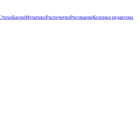
Стихи
Басни
Мультики
Распечатки
Рисование
Колонка редактора