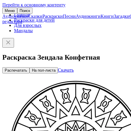
Перейти к основному контенту
Меню
Поиск
Главная
Аудиосказки
Сказки
Раскраски
Песни
Аудиокниги
Книги
Загадки
Раскраски для детей
редактора
Для взрослых
Мандалы
Раскраска Зендала Конфетная
Скачать
Распечатать
На пол-листа