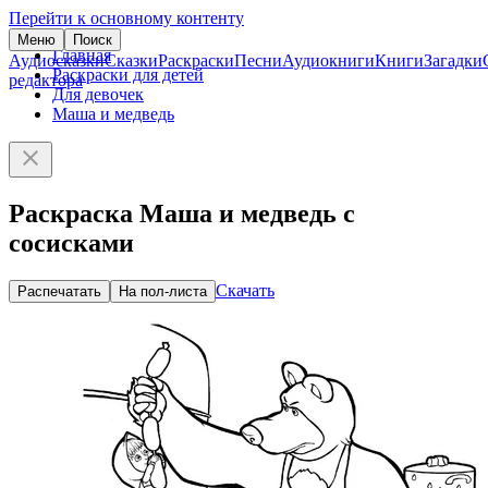
Перейти к основному контенту
Меню
Поиск
Главная
Аудиосказки
Сказки
Раскраски
Песни
Аудиокниги
Книги
Загадки
Раскраски для детей
редактора
Для девочек
Маша и медведь
Раскраска Маша и медведь с
сосисками
Скачать
Распечатать
На пол-листа