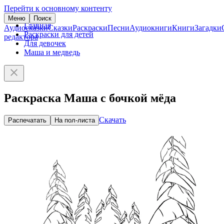
Перейти к основному контенту
Меню
Поиск
Главная
Аудиосказки
Сказки
Раскраски
Песни
Аудиокниги
Книги
Загадки
Раскраски для детей
редактора
Для девочек
Маша и медведь
Раскраска Маша с бочкой мёда
Скачать
Распечатать
На пол-листа