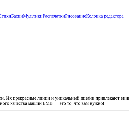
Стихи
Басни
Мультики
Распечатки
Рисование
Колонка редактора
 Их прекрасные линии и уникальный дизайн привлекают вниман
чного качества машин БМВ — это то, что вам нужно!