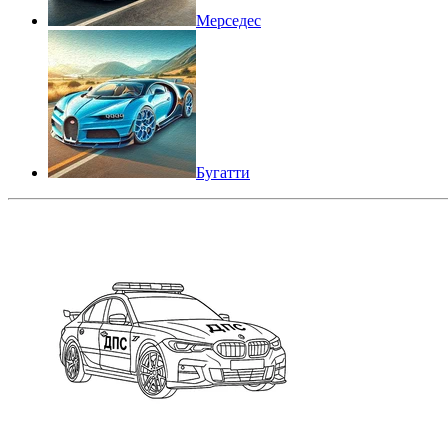
Мерседес
Бугатти