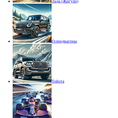
Лада (Жигули)
Гелендвагены
Тойота