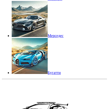
Мерседес
Бугатти