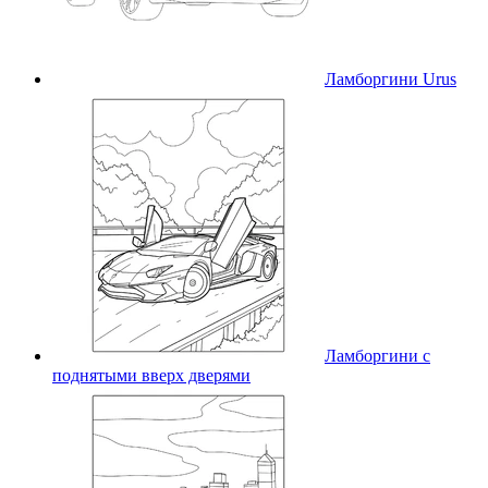
Ламборгини Urus
Ламборгини с
поднятыми вверх дверями