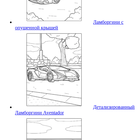
Ламборгини с
опущенной крышей
Детализированный
Ламборгини Aventador