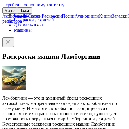
Перейти к основному контенту
Меню
Поиск
Главная
Аудиосказки
Сказки
Раскраски
Песни
Аудиокниги
Книги
Загадки
Раскраски для детей
редактора
Для мальчиков
Машины
Раскраски машин Ламборгини
Ламборгини — это знаменитый бренд роскошных
автомобилей, который завоевал сердца автолюбителей по
всему миру. И хотя эти авто обычно ассоциируются с
взрослыми и их страстью к скорости и стилю, существует
возможность погрузиться в мир Ламборгини и для детей.
Качественные раскраски роскошных машин Ламборгини