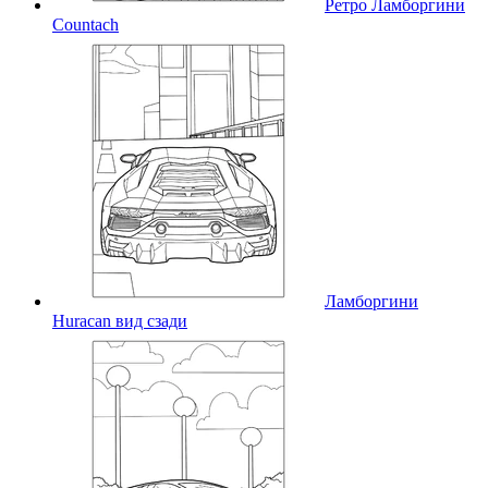
Ретро Ламборгини
Countach
Ламборгини
Huracan вид сзади