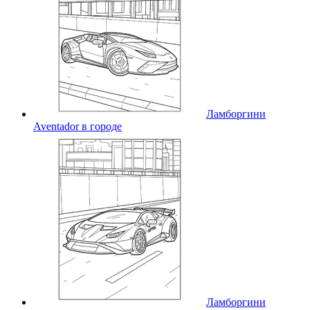
Ламборгини
Aventador в городе
Ламборгини