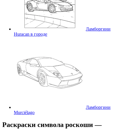
Ламборгини
Huracan в городе
Ламборгини
Murciélago
Раскраски символа роскоши —