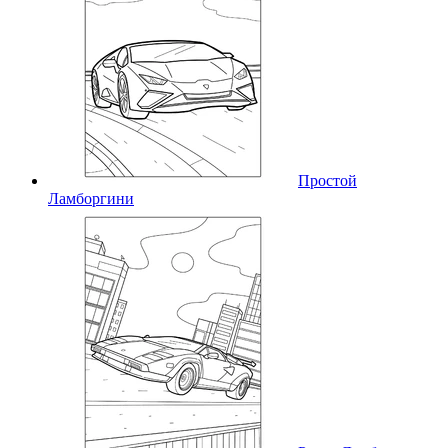
Простой
Ламборгини