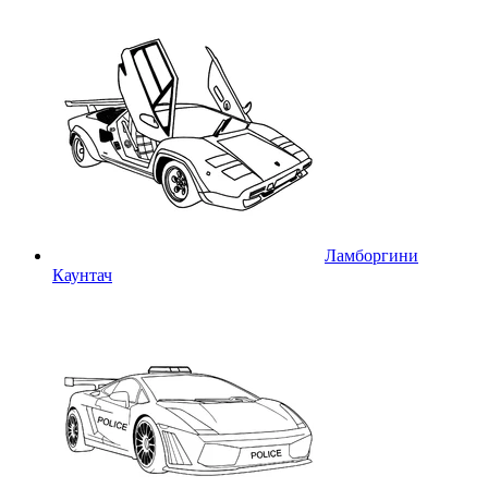
Ламборгини
Каунтач