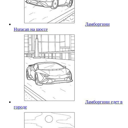
Ламборгини
Huracan на шоссе
Ламборгини едет в
городе