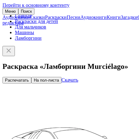
Перейти к основному контенту
Меню
Поиск
Главная
Аудиосказки
Сказки
Раскраски
Песни
Аудиокниги
Книги
Загадки
Раскраски для детей
редактора
Для мальчиков
Машины
Ламборгини
Раскраска «Ламборгини Murciélago»
Скачать
Распечатать
На пол-листа