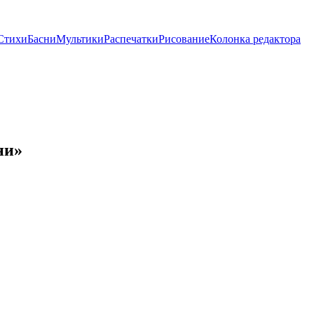
Стихи
Басни
Мультики
Распечатки
Рисование
Колонка редактора
ни»