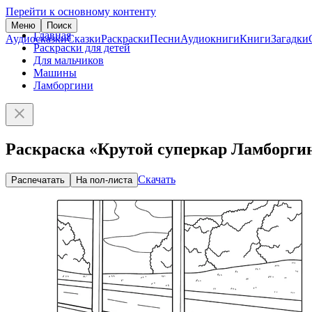
Перейти к основному контенту
Меню
Поиск
Главная
Аудиосказки
Сказки
Раскраски
Песни
Аудиокниги
Книги
Загадки
Раскраски для детей
Для мальчиков
Машины
Ламборгини
Раскраска «Крутой суперкар Ламборги
Скачать
Распечатать
На пол-листа