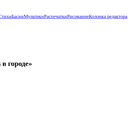
Стихи
Басни
Мультики
Распечатки
Рисование
Колонка редактора
 в городе»