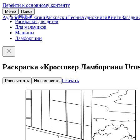
Перейти к основному контенту
Меню
Поиск
Главная
Аудиосказки
Сказки
Раскраски
Песни
Аудиокниги
Книги
Загадки
Раскраски для детей
Для мальчиков
Машины
Ламборгини
Раскраска «Кроссовер Ламборгини Urus
Скачать
Распечатать
На пол-листа