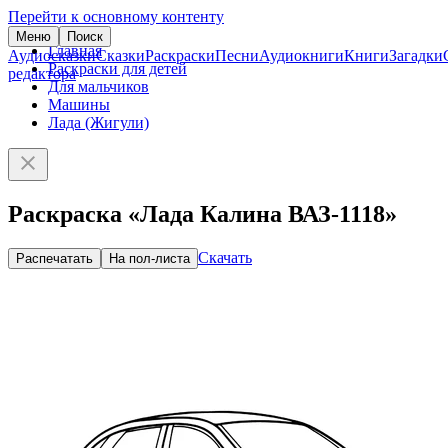
Перейти к основному контенту
Меню
Поиск
Главная
Аудиосказки
Сказки
Раскраски
Песни
Аудиокниги
Книги
Загадки
Раскраски для детей
редактора
Для мальчиков
Машины
Лада (Жигули)
Раскраска «Лада Калина ВАЗ-1118»
Скачать
Распечатать
На пол-листа