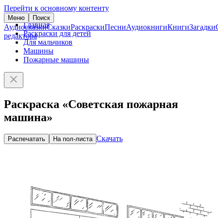
Перейти к основному контенту
Меню
Поиск
Главная
Аудиосказки
Сказки
Раскраски
Песни
Аудиокниги
Книги
Загадки
Раскраски для детей
редактора
Для мальчиков
Машины
Пожарные машины
Раскраска «Советская пожарная
машина»
Скачать
Распечатать
На пол-листа