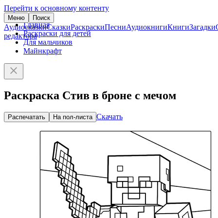
Перейти к основному контенту
Меню
Поиск
Главная
Аудиосказки
Сказки
Раскраски
Песни
Аудиокниги
Книги
Загадки
Раскраски для детей
редактора
Для мальчиков
Майнкрафт
Раскраска Стив в броне с мечом
Скачать
Распечатать
На пол-листа