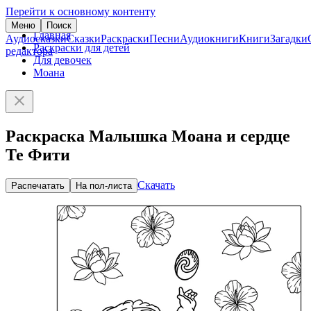
Перейти к основному контенту
Меню
Поиск
Главная
Аудиосказки
Сказки
Раскраски
Песни
Аудиокниги
Книги
Загадки
Раскраски для детей
редактора
Для девочек
Моана
Раскраска Малышка Моана и сердце
Те Фити
Скачать
Распечатать
На пол-листа