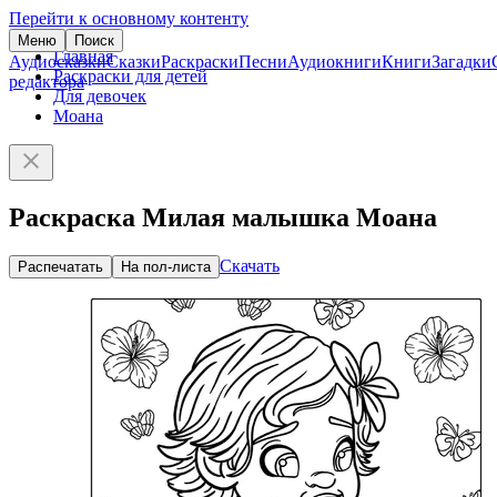
Перейти к основному контенту
Меню
Поиск
Главная
Аудиосказки
Сказки
Раскраски
Песни
Аудиокниги
Книги
Загадки
Раскраски для детей
редактора
Для девочек
Моана
Раскраска Милая малышка Моана
Скачать
Распечатать
На пол-листа