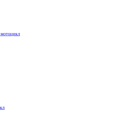
 мотоцикл
кл