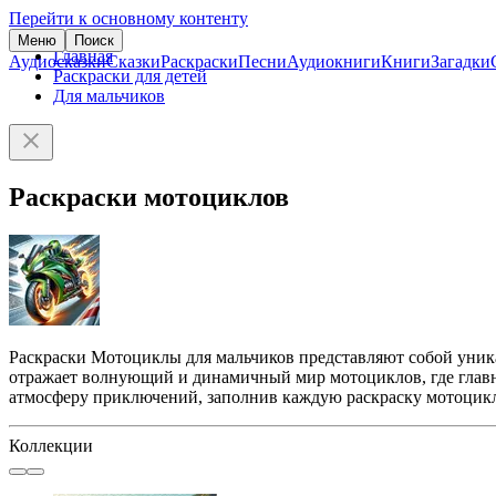
Перейти к основному контенту
Меню
Поиск
Главная
Аудиосказки
Сказки
Раскраски
Песни
Аудиокниги
Книги
Загадки
Раскраски для детей
Для мальчиков
Раскраски мотоциклов
Раскраски Мотоциклы для мальчиков представляют собой уника
отражает волнующий и динамичный мир мотоциклов, где главн
атмосферу приключений, заполнив каждую раскраску мотоцик
Коллекции