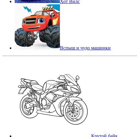
Хот Вилс
Вспыш и чудо машинки
Крутой байк