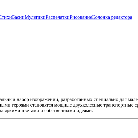
Стихи
Басни
Мультики
Распечатки
Рисование
Колонка редактора
льный набор изображений, разработанных специально для мален
ыми героями становятся мощные двухколесные транспортные сре
ла яркими цветами и собственными идеями.